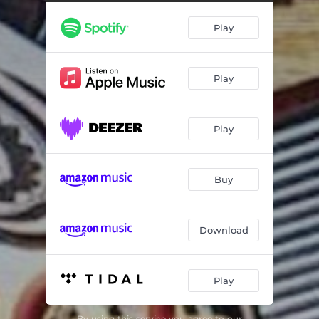
Que Me Coma el Tigre
04:02
Play
La Matica de Mafafa
02:59
Compadrito
02:54
Play
El Siete
02:59
Las Olas Se Vuelven Espuma
03:38
Play
Guarachunga
03:21
La Pisinga
03:33
Buy
La Palenquera
03:57
Volvió Amanecer
03:25
Download
Sin Alma y Sin Corazón
03:19
Play
Coroncoro
03:19
El Dentista
03:26
By using this service you agree to our