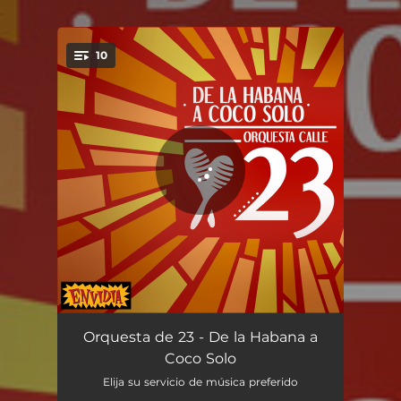
.
10
You're all set!
Hablemos del Presente
04:07
Orquesta de 23 - De la Habana a
Coco Solo
El Drama
04:56
Elija su servicio de música preferido