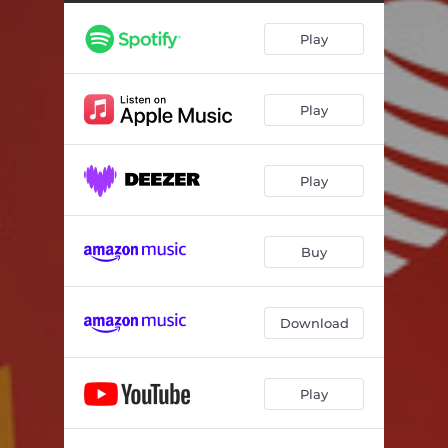
Mi Amigo d'Mente
04:09
Play
La Ruleta de la Vida
05:11
Cuatro Gozan Su Dinero
04:43
Play
Tú Sin Mí, Yo Sin Tí
04:25
Al Final Todo Se Aclara
04:47
Play
Quien Eres Tú
04:03
Atízame el Fogón
04:36
Buy
Húyele
04:56
Download
Play