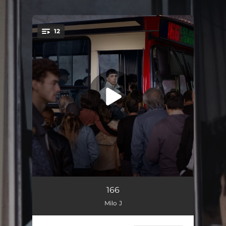
.
12
You're all set!
3 PECADOS DESPUES…
01:59
166
Milo J
ANTES DE LOS 20
02:32