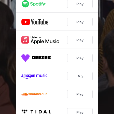
NI CARLOS NI JOSE
01:52
Play
LA TOLA Y EL VELERO
03:31
A VOS
02:37
Play
PARAISO (daña)
04:46
Play
ALIOLI
03:10
DIGAN
02:38
Play
NO HAGO TRAP
02:11
I' AM
02:14
Buy
SANGRE PARA DERRAMAR
02:44
HIPPIE
02:33
Play
Play