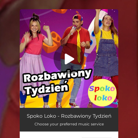
You're all set!
Rozbawiony Tydzień
03:28
Spoko Loko - Rozbawiony Tydzień
Choose your preferred music service