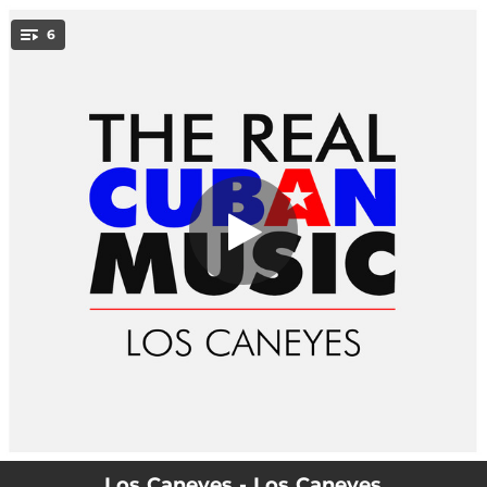
.
No estabas, no estabas tú -
6
Remasterizado
You're all set!
03:46
No estabas, no estabas tú - Remasterizado
03:13
Oye ven y baila mi son - Remasterizado
03:03
Cachachaumba - Remasterizado
03:40
Las cositas que a mi me gustan - Remasterizado
04:23
Porque no vienes a mi - Remasterizado
01:50
Tema X Festival de la Juventud - Remasterizado
Los Caneyes - Los Caneyes