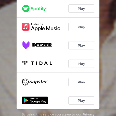
Campo Branco - Remasterizado
02:38
Play
Incelença Prá Terra Que o Sol Matou - Remasterizado
08:34
Trabalhadores Na Destoca - Remasterizado
03:18
Play
Pau de Arara - Remasterizado
02:30
Festa No Sertão - Remasterizado
05:16
Play
Valsa da Dor - Remasterizado
06:51
Leninia - Remasterizado
02:09
Play
Valsa de Esquina No. 12: Em Fá Menor (1943) - Remasterizado
04:16
Play
Espinha de Bacalhau - Remasterizado
04:10
Pedacinhos do Céu - Remasterizado
08:45
Play
Corban - Remasterizado
07:18
By using this service you agree to our
Privacy