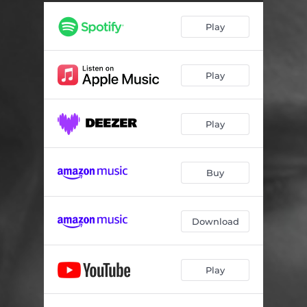
Play
Play
Play
Buy
Download
Play