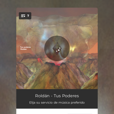
.
7
You're all set!
Ocasión
05:20
Roldán - Tus Poderes
Elija su servicio de música preferido
La Potencia
03:06