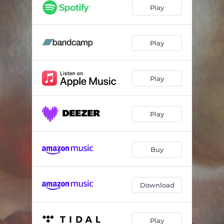
Cabalga
03:10
Play
León
07:59
Sucesos
03:02
Play
Atesora
04:32
Play
Poderes
09:30
Play
Buy
Download
Play