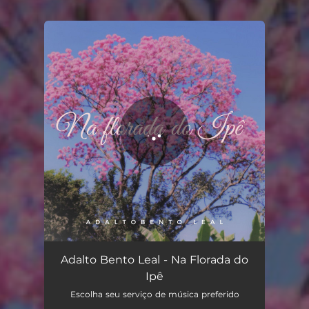
You're all set!
Na Florada do Ipê
04:08
Adalto Bento Leal - Na Florada do
Ipê
Escolha seu serviço de música preferido