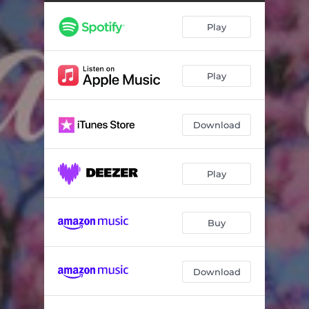
Play
Play
Download
Play
Buy
Download