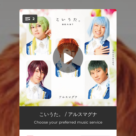
.
2
You're all set!
こいうた。
03:58
こいうた。 / アルスマグナ
Choose your preferred music service
BEAST
03:07