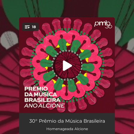
18
You're all set!
Garoto Maroto (Ao Vivo)
03:58
30° Prêmio da Música Brasileira
Homenageada Alcione
Agolonã (Ao Vivo)
03:55