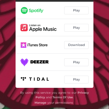
O Meu Amor (Ao Vivo)
04:06
Play
Meu Vício é Você (Ao Vivo)
02:08
Estranha Loucura (Ao Vivo)
02:28
Play
Um Ser de Luz (Ao Vivo)
04:01
Download
Gostoso Veneno (Ao Vivo)
03:01
Qualquer Dia Desses (Ao Vivo)
02:06
Play
Você Me Vira a Cabeça (Me Tira do Sério) [Ao Vivo]
02:41
Faz Uma Loucura Por Mim (Ao Vivo)
02:47
Play
Rio Antigo (Como Nos Velhos Tempos) [Ao Vivo]
03:23
By using this service you agree to our
Privacy
Nem Morta (Ao Vivo)
03:30
Policy
and
Terms Of Use
.
Manage
your permissions
Figa de Guiné / Afreketê (Ao Vivo)
05:28