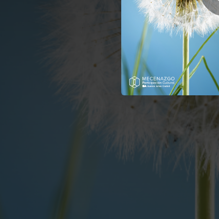
05:31
Ginasterium. Concierto para marimba, orquesta de cuerdas y percusión: V. Ginasterium
10:13
El círculo imaginado, para orquesta de cámara
05:27
Concierto para
03:35
Concierto p
02:18
Concierto para
02:57
Concierto para cuerdas Nro. 1: IV. Scherzo
04:18
Concierto par