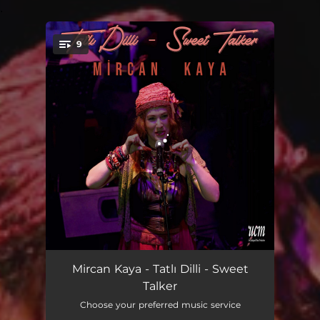
.
9
You're all set!
Çamdan Sakız Akıyor
03:13
Mircan Kaya - Tatlı Dilli - Sweet
Talker
Mavilim Mavişelim
02:54
Choose your preferred music service