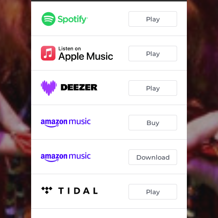
Kaşların İnce Mince
03:26
Play
Kara Kaslar
03:29
Odam Kireç Tutmuyor
07:36
Play
Dolama Dolamayı
02:36
Bahça Duvarından Aştım
04:58
Play
Alim de Gitme Pazara
02:43
Oglan Oğlan Kalk Gidelim
04:17
Buy
Download
Play