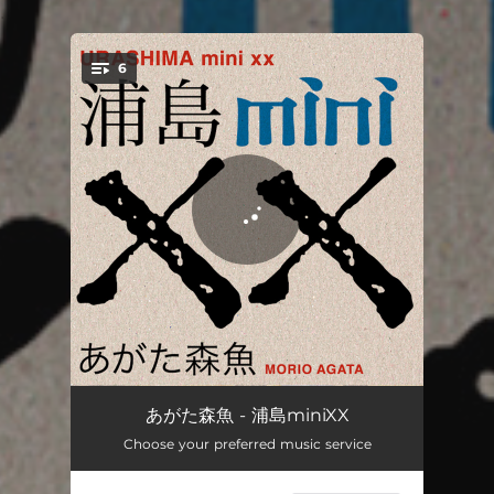
.
6
You're all set!
後ろ姿のトナカイらしき
03:20
あがた森魚 - 浦島miniXX
Choose your preferred music service
アンガールズの恋愛論
03:39