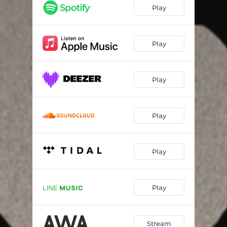
月光オートバイ(II)
02:25
Play
十字路十秒港町
04:06
夢が叶えられる街では
04:52
Play
太陽がくれた海の日々(mini XX inst.ver)
02:30
Play
Play
Play
Play
Stream