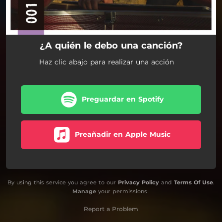
¿A quién le debo una canción?
Haz clic abajo para realizar una acción
Preguardar en Spotify
Preañadir en Apple Music
By using this service you agree to our
Privacy Policy
and
Terms Of Use
.
Manage
your permissions
Report a Problem