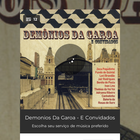
.
12
You're all set!
Abrigo De Vagabundo
02:52
Demonios Da Garoa - E Convidados
Escolha seu serviço de música preferido
Apaga O Fogo Mané
02:52