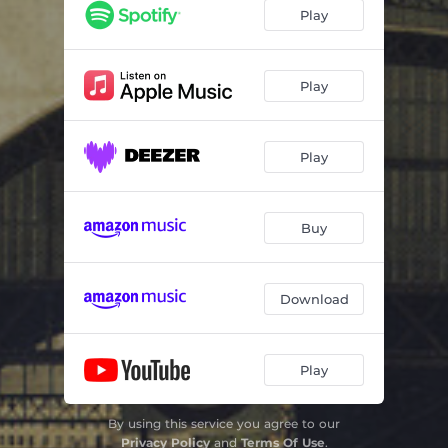
Mulher Patrão E Cachaça
03:13
Play
Samba Da Garoa
05:01
A Vida É Dura
02:59
Play
Samba Do Arnesto
02:53
Play
Ave Maria
02:30
Saudosa Maloca
03:05
Buy
Estação São Paulo
02:50
Marcha De Espera
02:56
Download
Trem Das Onze
02:42
Iracema
02:39
Play
By using this service you agree to our
Privacy Policy
and
Terms Of Use
.