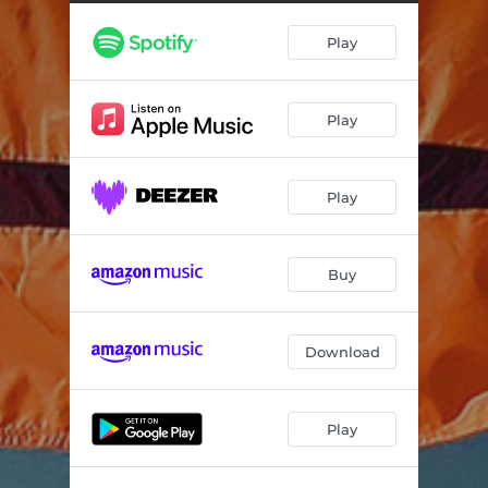
Play
Play
Play
Buy
Download
Play