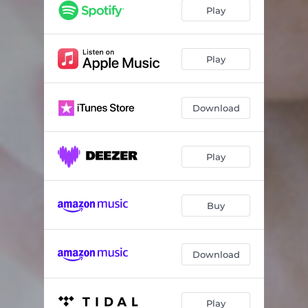
La Muñeca Blanca
03:59
Play
El Fuego Tuyo
02:46
Cerraba las Puertas del Alma
01:49
Play
La Mujer Disfrutativa
05:08
Download
Cuando el Amor Se Va
04:35
Y Sin Embargo
03:05
Play
Hermana
02:55
Muerte en la Cueva
02:03
Buy
Negras Mariposas
03:10
Download
Play