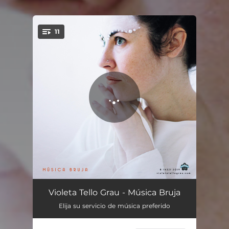
11
You're all set!
Nacimiento en la Cueva
01:51
Violeta Tello Grau - Música Bruja
Elija su servicio de música preferido
El Canto de Mi Ser
02:15