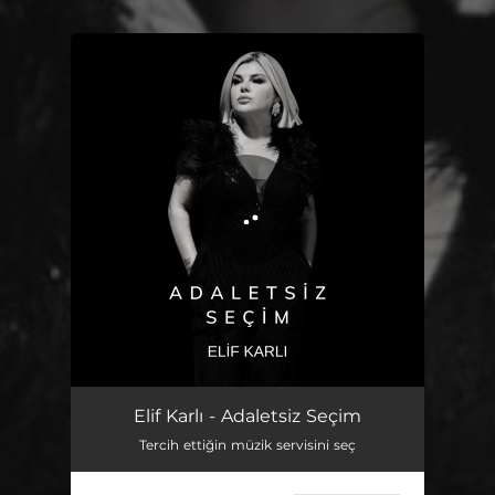
.
You're all set!
Adaletsiz Seçim
04:10
Elif Karlı - Adaletsiz Seçim
Tercih ettiğin müzik servisini seç