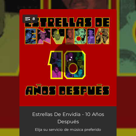
.
8
You're all set!
Y por Tanto
04:22
Estrellas De Envidia - 10 Años
Después
Traca Traca Troco Troco
05:38
Elija su servicio de música preferido