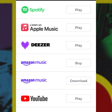
Te Andan Buscando
05:30
Play
El Detective
05:02
Recarga
04:31
Play
Te Viran en la Guagua
04:42
Más Vale Hacerse el Loco
04:43
Play
La Malanga
04:17
Buy
Download
Play