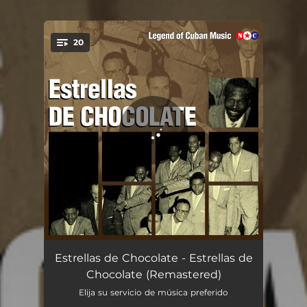
20
You're all set!
La Brocha - Remastered
03:29
Estrellas de Chocolate - Estrellas de
Chocolate (Remastered)
Para Gozar Yaguajay - Remastered
03:37
Elija su servicio de música preferido