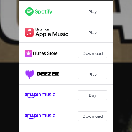
Yolanda Dime Que Si - Remastered
03:20
Play
Macho Cimarrón - Remastered
02:40
Fanía - Remastered
03:16
Play
Mi Fanfarrón - Remastered
03:14
Ni por un Minuto - Remastered
03:14
Download
Ritmo de Mi Son - Remastered
03:14
Puntéame Bien el Tres - Remastered
03:22
Play
La Rosa Envenenada - Remastered
03:35
Mira Que Eres Cruel - Remastered
02:59
Buy
Mi Trio de Palabras - Remastered
03:26
Download
Vida No Tardes - Remastered
02:56
Mira Que Te Quiero Mucho - Remastered
03:17