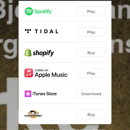
Til stillheten
--
Play
Kveldssang
--
Nyfødt skimrer verden
--
Play
Du kjenner
--
Døden er ikke til
--
Buy
Lyset står
--
Vuggesang
--
Play
En menneskesjel
--
Besvergelse
--
Download
Til slutt
--
Buy
By using this service you agree to our
Privacy