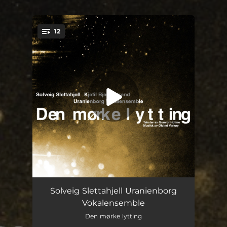
12
You're all set!
Nærmere
--
Solveig Slettahjell Uranienborg
Vokalensemble
Gjest på jorden
--
Den mørke lytting