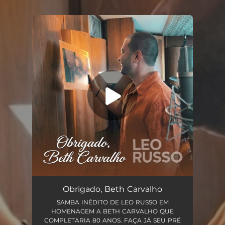
.
You're all set!
Obrigado, Beth Carvalho (feat. Rildo Hora)
02:10
Obrigado, Beth Carvalho
SAMBA INÉDITO DE LEO RUSSO EM
HOMENAGEM A BETH CARVALHO QUE
COMPLETARIA 80 ANOS. FAÇA JÁ SEU PRÉ