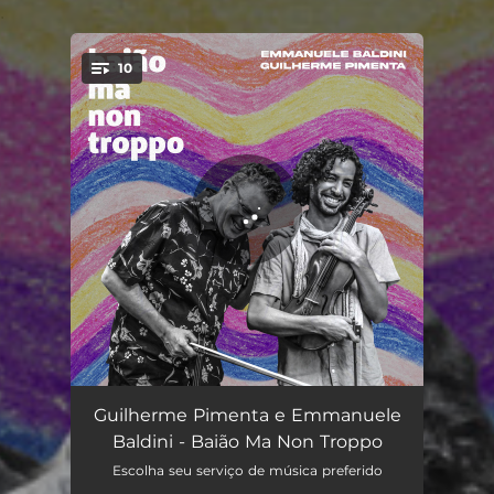
.
10
You're all set!
Cabaceira Mon Amour
04:05
Guilherme Pimenta e Emmanuele
Baldini - Baião Ma Non Troppo
O Xote das Meninas
03:35
Escolha seu serviço de música preferido