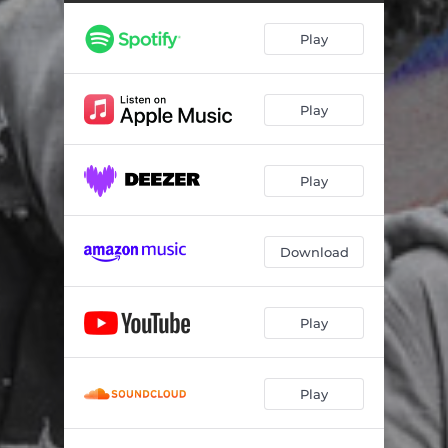
Violino na Roda
04:26
Play
Conversa de Botequim
03:47
Beatriz
04:16
Play
Cordestinos
04:38
Milonga para as Missões
05:07
Play
A Correnteza
04:48
Desvairada
04:08
Download
Espevitado
03:32
Play
Play