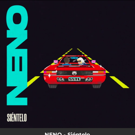
.
You're all set!
NENO - Siéntelo