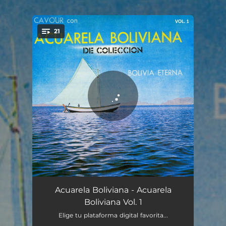
.
21
You're all set!
En las playas del Beni
03:54
Acuarela Boliviana - Acuarela
Boliviana Vol. 1
Estrellita
03:30
Elige tu plataforma digital favorita...