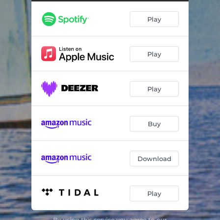
Sed de amor
02:48
Play
Tacacoma
02:59
Oh! Cochabamba
04:07
Play
Alma cruceña
03:42
Sombrero de Sao
03:19
Play
Las piedras de tu calle
02:44
Tu Orgullo
03:31
Buy
Potosino Soy
03:21
Moto Méndez
03:24
Download
Misterios del corazón
03:32
Play
A los bosques yo me interno
01:55
Potosí
04:20
By using this service you agree to our