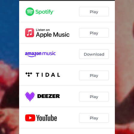
Play
Play
Download
Play
Play
Play