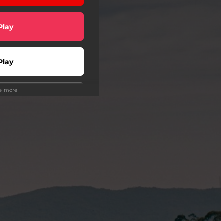
Play
Play
ee more
wnload
Play
Play
wnload