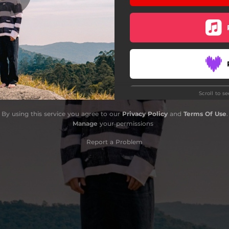
Scroll to s
Do
By using this service you agree to our
Privacy Policy
and
Terms Of Use
.
Manage
your permissions
Report a Problem
Do