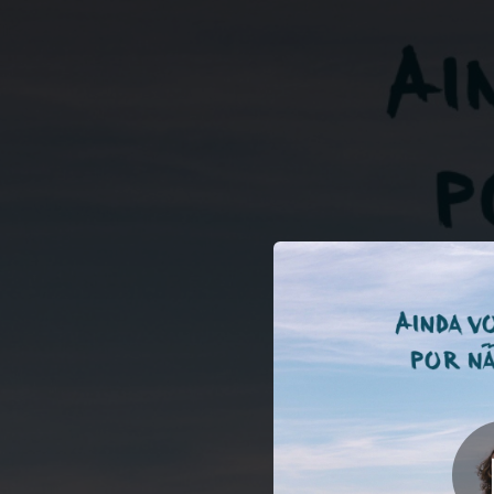
.
Ainda Vou Morrer
You're all set!
03:13
Aind