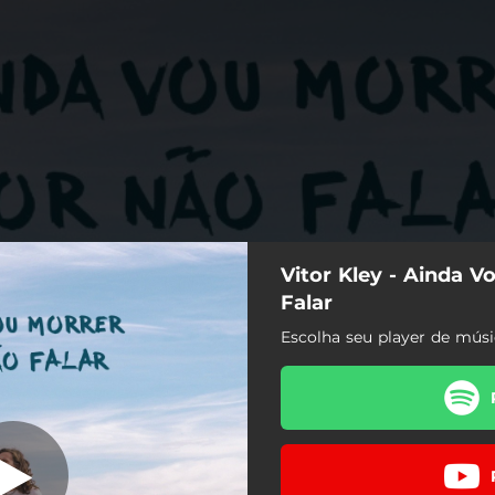
Vitor Kley - Ainda 
 por Não Falar
Falar
Escolha seu player de músi
a Vou Morrer por Não Falar