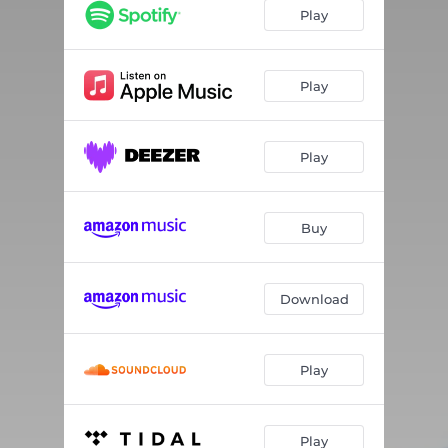
Nunca Desista do Seu Amor
04:14
Play
Estrangeiro
03:22
32 Segundos
04:02
Play
Um Pouco Mais de Calma
03:24
Play
Juntos de Novo (Na Madrugada)
03:12
Tanto Faz
03:24
Buy
O Meu Juízo
03:12
7 Vidas
02:56
Download
Tempos Difíceis
03:00
Play
Play