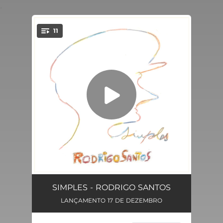
.
11
You're all set!
Trem Bala
03:06
SIMPLES - RODRIGO SANTOS
LANÇAMENTO 17 DE DEZEMBRO
Sem Você
04:14