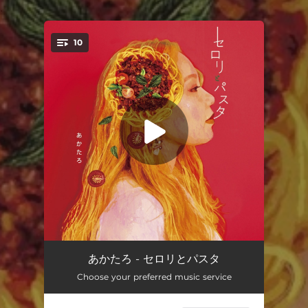
.
10
You're all set!
元少年よ
04:23
あかたろ - セロリとパスタ
Choose your preferred music service
アイスクリーム
03:12