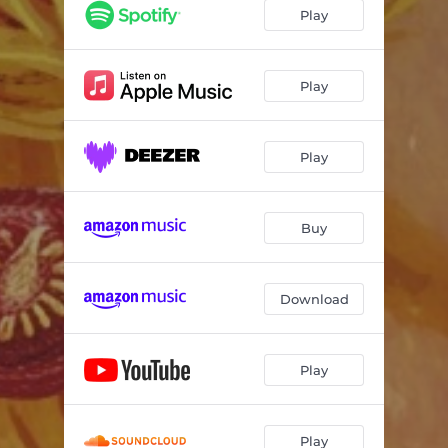
Shangri-la
04:27
Play
許してよベイベー
02:56
独りよがり
03:23
Play
Happy Birthday to me
02:05
Play
淡々と
02:51
29-twenty nine-
02:34
Buy
30's way
03:02
大器晩成
04:44
Download
Play
Play