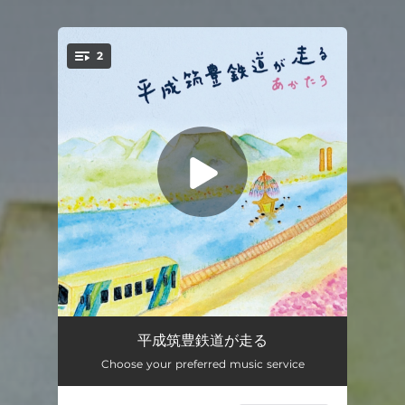
2
You're all set!
平成筑豊鉄道が走る
03:50
平成筑豊鉄道が走る
Choose your preferred music service
石炭ソフト奢って
02:00