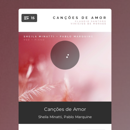
15
You're all set!
Meu Amor Me Disse Adeus
02:56
Canções de Amor
Sheila Minatti, Pablo Marquine
Ouve o Silêncio
02:57