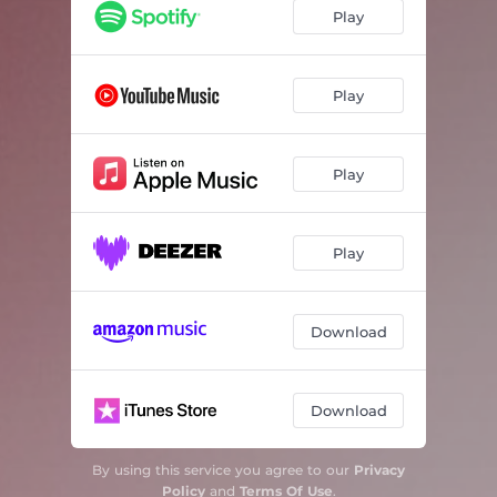
Acalanto da Rosa
02:17
Play
Bem Pior que a Morte
02:56
Balada da Flor da Terra
01:19
Play
Amor que Partiu
02:46
Play
Jardim Noturno
01:59
Pregão da Saudade
01:57
Play
Alma Perdida
01:37
Em Algum Lugar
02:19
Download
A Mais Dolorosa das Histórias
02:33
Luar de Meu Bem
01:54
Download
Amor em Lágrimas
03:26
By using this service you agree to our
Privacy
Cantiga do Ausente
01:49
Policy
and
Terms Of Use
.