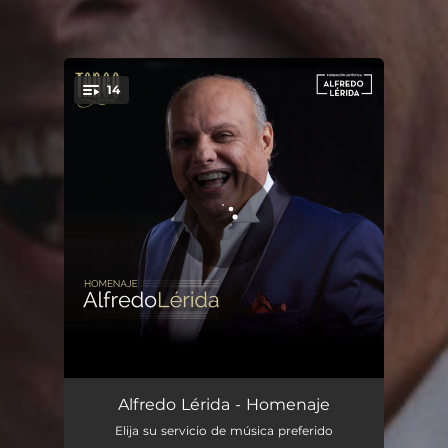
14
You're all set!
Fueron 3 Años
03:30
Alfredo Lérida - Homenaje
Elija su servicio de música preferido
El Amor Desolado
03:15