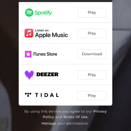
Naranjo en Flor
02:52
Play
Pasional
03:08
Toda Mi Vida
02:30
Play
Que Tango Hay Que Cantar
02:50
Download
El Ultimo Café
03:41
Cuando Estemos Viejos
03:15
Play
Café la Humedad
03:16
Balada para MI Muerte
04:00
Play
Garganta Con Arena
03:32
By using this service you agree to our
Privacy
Balada para un Loco
05:04
Policy
and
Terms Of Use
.
Manage
your permissions
Volver
02:58