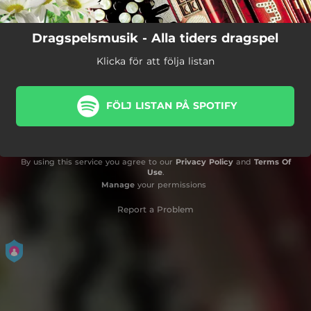
Dragspelsmusik - Alla tiders dragspel
Klicka för att följa listan
FÖLJ LISTAN PÅ SPOTIFY
By using this service you agree to our
Privacy Policy
and
Terms Of
Use
.
Manage
your permissions
Report a Problem