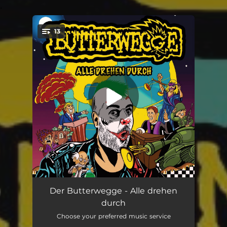
.
13
You're all set!
Intro (Butterwegge Zeit)
--
Der Butterwegge - Alle drehen
durch
Alle drehen durch
--
Choose your preferred music service