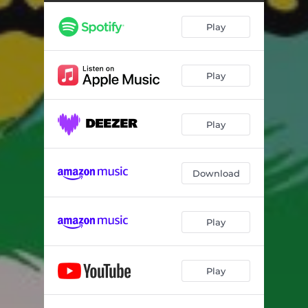
Kein Bock
02:53
Play
Alles kaputt
--
Halt Dein Maul
02:51
Play
Das Beste
--
Die Punker sind da
--
Play
Alle an die Wand
03:37
Deutschland
--
Download
Trink mit mir
--
Bessere Welt
--
Play
Träumen
--
Play
Rebellion & Meuterei
--