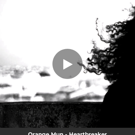
.
You're all set!
Orange Mun - Heartbreaker