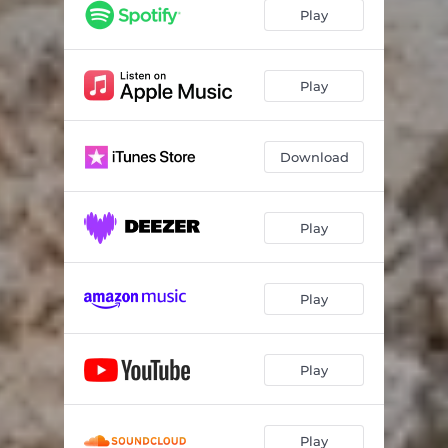
Lucciole e ninfee
02:19
Play
Uno Bianca
02:28
Domenica
02:36
Play
Milano 2
03:07
Download
San Silvestro
03:01
Disturbia
01:32
Play
Play
Play
Play