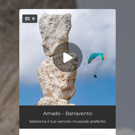
8
You're all set!
Scilla
03:05
Amado - Barravento
Seleziona il tuo servizio musicale preferito
Sindrome di Stoccolma
02:24