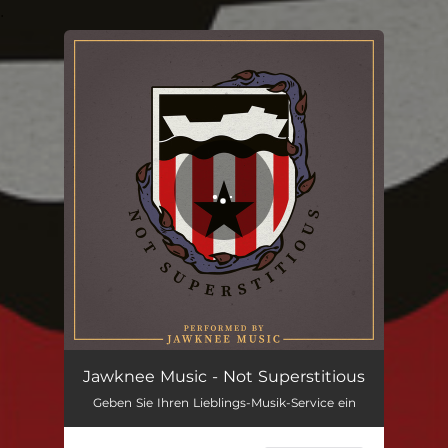
.
You're all set!
Not Superstitious
03:45
Jawknee Music - Not Superstitious
Geben Sie Ihren Lieblings-Musik-Service ein