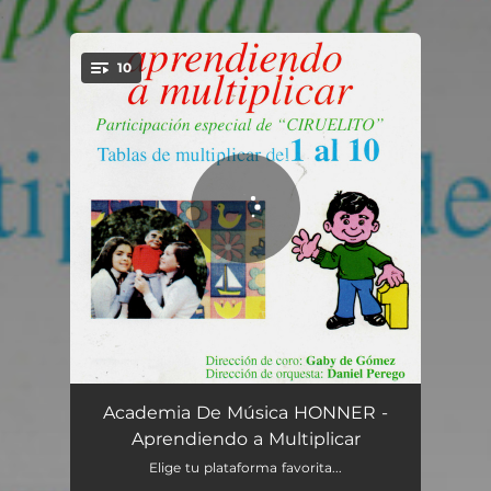
.
10
You're all set!
Tabla del 1
01:58
Academia De Música HONNER -
Aprendiendo a Multiplicar
Tabla del 2
01:24
Elige tu plataforma favorita...