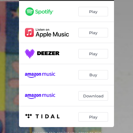
Tabla del 3
02:15
Play
Tabla del 4
01:37
Tabla del 5
01:16
Play
Tabla del 6
02:36
Tabla del 7
01:41
Play
Tabla del 8
01:58
Tabla del 9
01:40
Buy
Tabla del 10
01:50
Download
Play
By using this service you agree to our