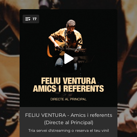
.
17
You're all set!
Convocatòria (Directe al Principal)
03:48
FELIU VENTURA - Amics i referents
(Directe al Principal)
A Desalambrar (Directe al Principal)
02:19
Tria servei d'streaming o reserva el teu vinil