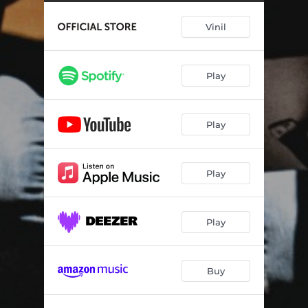
El que diuen els arbres (Lloc 3) [Directe al Principal]
03:10
Vinil
Soledat (Directe al Principal)
03:14
Txoria txori (Directe al Principal)
02:58
Play
Lloc 2 (Directe al Principal)
03:29
Cançó de bressol enmig del col·lapse (Directe al Principal)
02:33
Play
Història d'un sofà (Lloc 5) [feat. Ovidi4] [Directe al Principal]
06:23
Trio fustes (Directe al Principal)
02:00
Play
Jota de Xàtiva (feat. Pep Gimeno "Botifarra" & Miquel Gil) [Directe al Principal]
01:39
Que no s'apague la llum (feat. Sandra Monfort) [Directe al Principal]
04:15
Play
Et done una cançó (Directe al Principal)
03:58
Buy
Finalment (Directe al Principal)
04:12
No sé que sent (Directe al Principal)
03:51