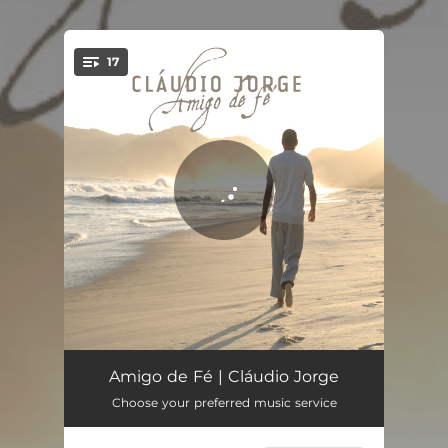
.
17
You're all set!
Estrelinha e Conchinha
04:23
Amigo de Fé | Cláudio Jorge
Choose your preferred music service
Amigo de Fé
03:20