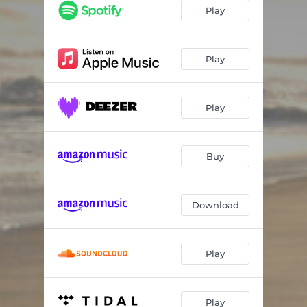
Devagar Com o Andor
05:03
Play
Laços No Tempo
04:07
Coisas Simples
03:06
Play
Lundu de Cantigas Vagas
03:46
Play
Traz um Presente Pra Mim?
04:25
Esboço
03:59
Buy
Parceiros Amigos
03:27
O Independente
04:01
Download
Sambista Partidário
04:20
Pout-Porri: Alô Noel! / Sou da Vila, Não Tem Jeito
03:19
Play
Samba da Bandola
04:26
Recado Pro Elton Medeiros
03:44
Play