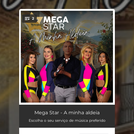
2
You're all set!
Até a noite acabar
03:53
Mega Star - A minha aldeia
Escolha o seu serviço de música preferido
Na minha aldeia
03:38