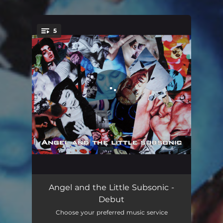
5
You're all set!
Pour madame
01:53
Angel and the Little Subsonic -
Debut
Les bétises jalouses
02:41
Choose your preferred music service