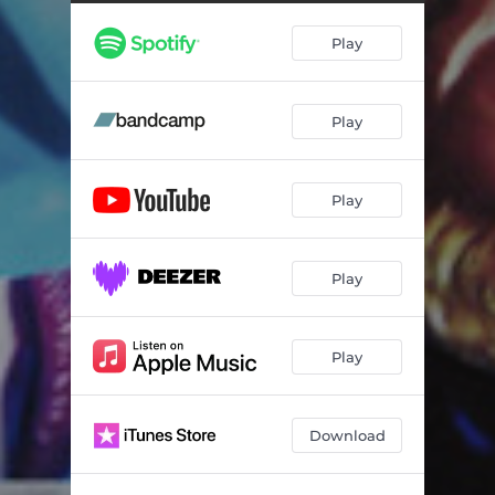
Déchiffrez le code
04:15
Play
Percer les murs
02:10
Il est libre max
03:32
Play
Play
Play
Play
Download