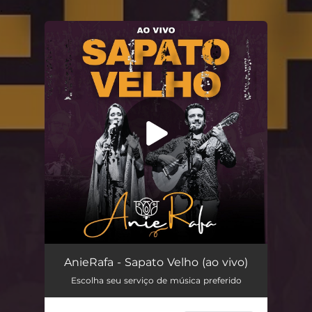
.
You're all set!
Sapato Velho (ao vivo)
03:50
AnieRafa - Sapato Velho (ao vivo)
Escolha seu serviço de música preferido