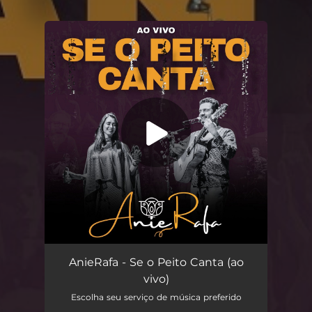
.
You're all set!
Se o Peito Canta (ao vivo)
03:29
AnieRafa - Se o Peito Canta (ao
vivo)
Escolha seu serviço de música preferido