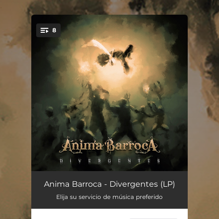
.
8
You're all set!
Saga
04:00
Anima Barroca - Divergentes (LP)
Elija su servicio de música preferido
La Doctrina Egoísta
03:52