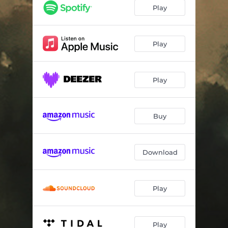
Múltiple
05:00
Play
El Libro Cerrado
04:00
El Nombre del Viento
04:54
Play
La Túnica Negra
04:38
Play
La Huida
05:16
Mil Años
04:37
Buy
Download
Play
Play