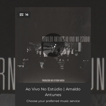
.
16
You're all set!
Qualquer
03:01
Ao Vivo No Estúdio | Arnaldo
Antunes
Saiba
02:53
Choose your preferred music service