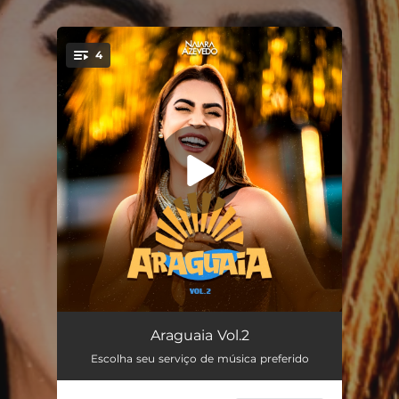
.
4
You're all set!
Sorriso Espontâneo (Ao Vivo)
03:11
Araguaia Vol.2
Escolha seu serviço de música preferido
Leilão / Flor / E Daí? (Ao Vivo)
03:59