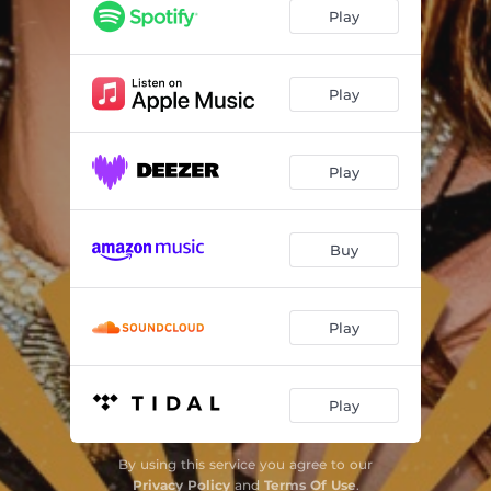
Falando Sério / Você de Volta / Coisas Esotéricas / Bala de Prata (Ao Vivo)
04:24
Play
Have U Ever Seen The Rain? / Te Amo, O Que Mais Posso Dizer / Quando Um Grande Amor Se Vai (Ao Vivo)
04:53
Play
Play
Buy
Play
Play
By using this service you agree to our
Privacy Policy
and
Terms Of Use
.