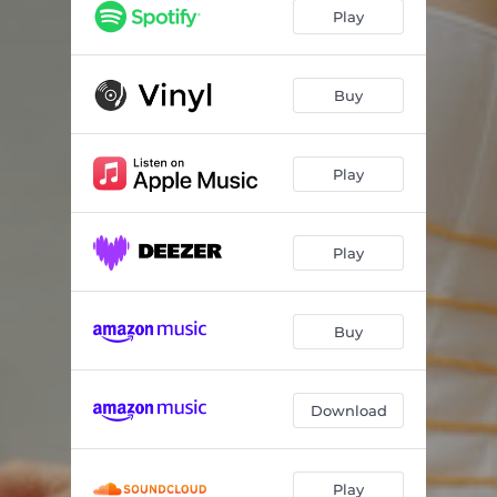
Londra
03:53
Play
Doppio Fine
03:39
Alter Ego
03:39
Buy
Pensi Sia Normale
03:36
Play
Cadrò
03:15
Skit - Tutto Collassa
01:17
Play
Soliloquio
02:54
Outro
02:20
Buy
Download
Play