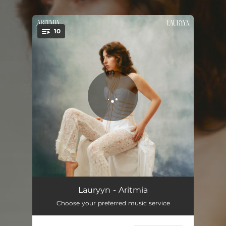
.
10
You're all set!
Intro
01:23
Lauryyn - Aritmia
Choose your preferred music service
Un Passo
03:13