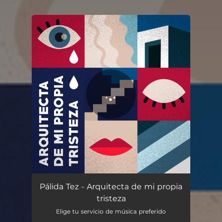
You're all set!
Arquitecta de mi propia tristeza
02:49
Pálida Tez - Arquitecta de mi propia
tristeza
Elige tu servicio de música preferido